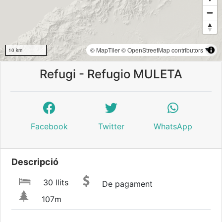
© MapTiler
© OpenStreetMap contributors
10 km
Refugi - Refugio MULETA
Facebook
Twitter
WhatsApp
Descripció
30 llits
De pagament
107m