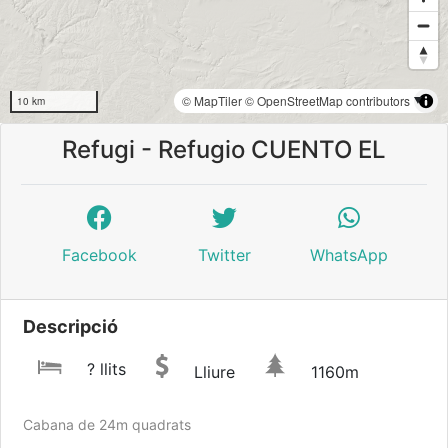
© MapTiler
© OpenStreetMap contributors
10 km
Refugi - Refugio CUENTO EL
Facebook
Twitter
WhatsApp
Descripció
? llits
Lliure
1160m
Cabana de 24m quadrats