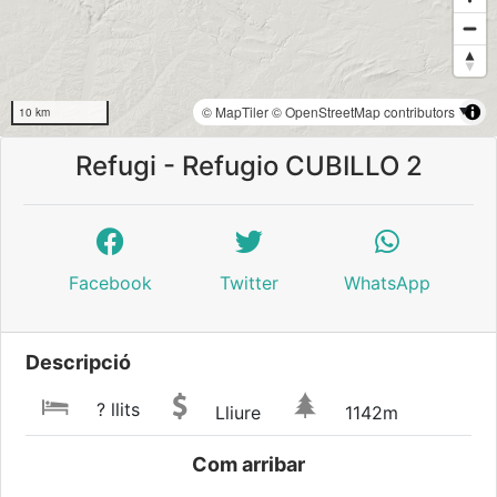
© MapTiler
© OpenStreetMap contributors
10 km
Refugi - Refugio CUBILLO 2
Facebook
Twitter
WhatsApp
Descripció
? llits
Lliure
1142m
Com arribar