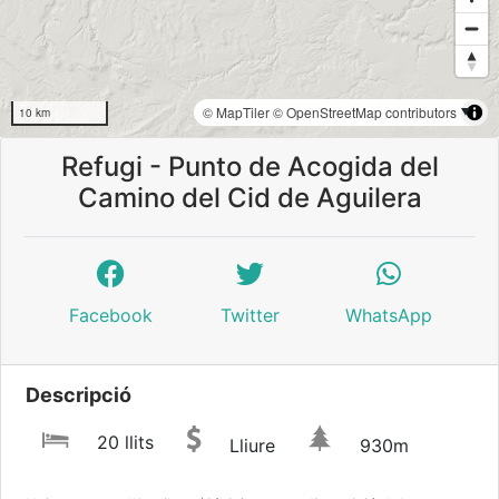
© MapTiler
© OpenStreetMap contributors
10 km
Refugi - Punto de Acogida del
Camino del Cid de Aguilera
Facebook
Twitter
WhatsApp
Descripció
20 llits
Lliure
930m