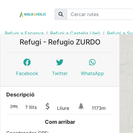
Refugi a Espanya
Refugi a Castella i lleó
Refugi a So
Refugi - Refugio ZURDO
Facebook
Twitter
WhatsApp
Descripció
? llits
Lliure
1173m
Com arribar