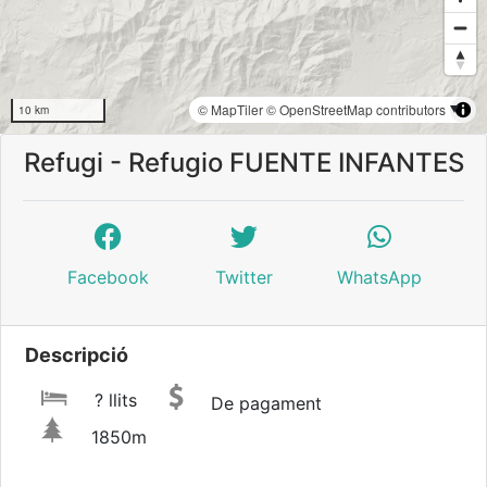
© MapTiler
© OpenStreetMap contributors
10 km
Refugi - Refugio FUENTE INFANTES
Facebook
Twitter
WhatsApp
Descripció
? llits
De pagament
1850m