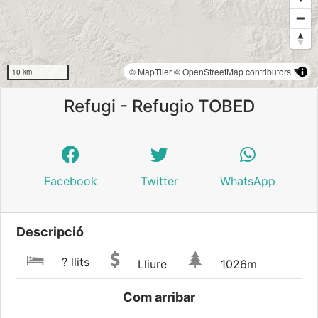
© MapTiler
© OpenStreetMap contributors
10 km
Refugi - Refugio TOBED
Facebook
Twitter
WhatsApp
Descripció
? llits
Lliure
1026m
Com arribar