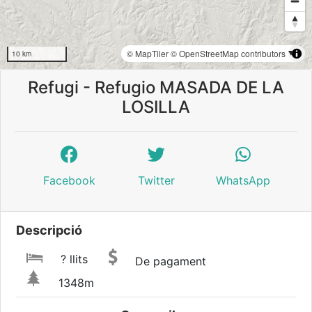
© MapTiler
© OpenStreetMap contributors
10 km
Refugi - Refugio MASADA DE LA
LOSILLA
Facebook
Twitter
WhatsApp
Descripció
? llits
De pagament
1348m