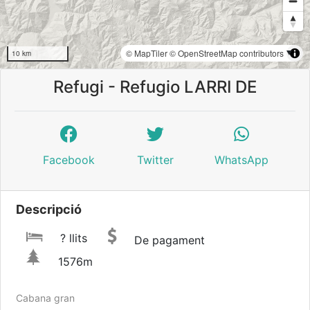
© MapTiler
© OpenStreetMap contributors
10 km
Refugi - Refugio LARRI DE
Facebook
Twitter
WhatsApp
Descripció
? llits
De pagament
1576m
Cabana gran