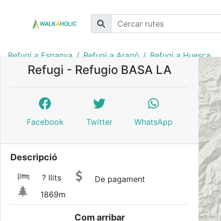
Refugi a Espanya
Refugi a Aragó
Refugi a Huesca
Refugi - Refugio BASA LA
Facebook
Twitter
WhatsApp
Descripció
? llits
De pagament
1869m
Com arribar